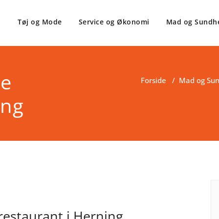
Tøj og Mode
Service og Økonomi
Mad og Sundh
te
Forside
/
Mad og Su
ing
restaurant i Herning