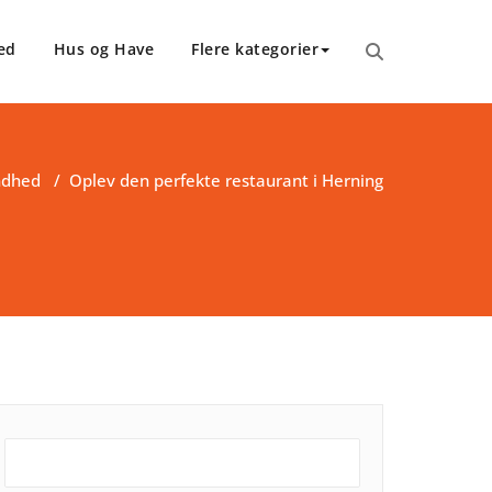
ed
Hus og Have
Flere kategorier
ndhed
/
Oplev den perfekte restaurant i Herning