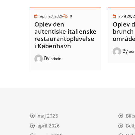
april 23, 2026
0
april 20, 
Oplev den
Oplev 
autentiske italienske
brunch 
restaurantoplevelse
område
i København
By
ad
By
admin
maj 2026
Bile
april 2026
Boli