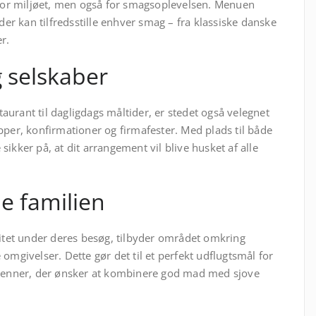
 for miljøet, men også for smagsoplevelsen. Menuen
 der kan tilfredsstille enhver smag – fra klassiske danske
r.
og selskaber
urant til dagligdags måltider, er stedet også velegnet
pper, konfirmationer og firmafester. Med plads til både
ikker på, at dit arrangement vil blive husket af alle
le familien
vitet under deres besøg, tilbyder området omkring
omgivelser. Dette gør det til et perfekt udflugtsmål for
 venner, der ønsker at kombinere god mad med sjove