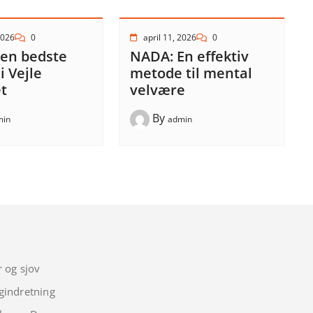
2026
0
april 11, 2026
0
den bedste
NADA: En effektiv
i Vejle
metode til mental
t
velvære
By
min
admin
r og sjov
gindretning